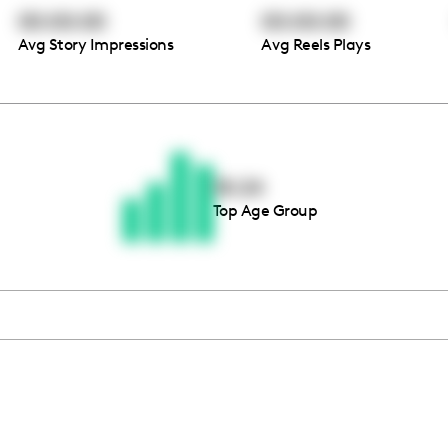
00:00:00
00:00:00
Avg Story Impressions
Avg Reels Plays
Thousands of creators ar
waiting for you
18-24
Top Age Group
Book a demo