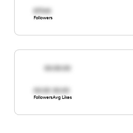
87544
Followers
00:00:00
00:00
00:00
Followers
Avg Likes