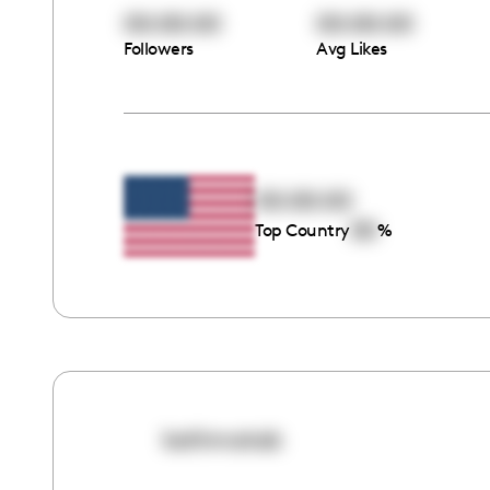
00:00:00
00:00:00
Followers
Avg Likes
00:00:00
00
Top Country
%
kathmatab