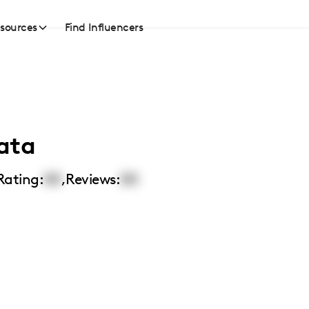
sources
Find Influencers
ata
Rating:
00
,
Reviews:
00