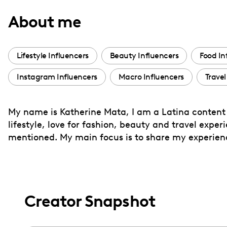
with
About me
visual
disabilities
who
Lifestyle Influencers
Beauty Influencers
Food In
are
Instagram Influencers
Macro Influencers
Travel
using
a
screen
My name is Katherine Mata, I am a Latina content 
reader;
lifestyle, love for fashion, beauty and travel exp
Press
mentioned. My main focus is to share my experienc
Control-
F10
to
open
Creator Snapshot
an
accessibility