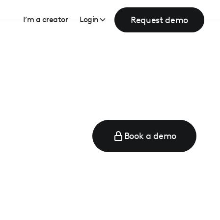
Request demo
I’m a creator
Login
Book a demo