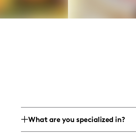
What are you specialized in?
Soy Katherine Mata, una influencer de e