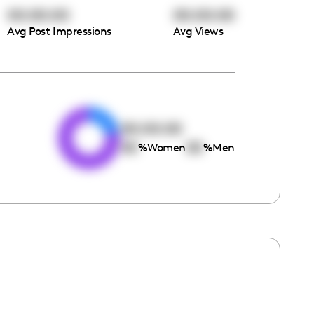
00:00:00
00:00:00
Avg Post Impressions
Avg Views
e
00:00:00
00
00
%
Women
%
Men